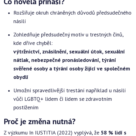
Co novela přináší?
Rozšiřuje okruh chráněných důvodů předsudečného
násilí
Zohledňuje předsudečný motiv u trestných činů,
kde dříve chyběl:
výtržnictví, znásilnění, sexuální útok, sexuální
nátlak, nebezpečné pronásledování, týrání
svěřené osoby a týrání osoby žijící ve společném
obydlí
Umožní spravedlivější trestání například u násilí
vůči LGBTQ+ lidem či lidem se zdravotním
postižením
Proč je změna nutná?
Z výzkumu In IUSTITIA (2022) vyplývá, že
58 % lidí s