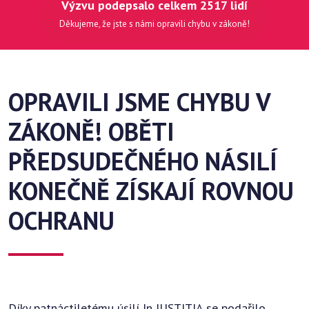
Výzvu podepsalo celkem 2517 lidí
Děkujeme, že jste s námi opravili chybu v zákoně!
OPRAVILI JSME CHYBU V
ZÁKONĚ! OBĚTI
PŘEDSUDEČNÉHO NÁSILÍ
KONEČNĚ ZÍSKAJÍ ROVNOU
OCHRANU
Díky patnáctiletému úsilí In IUSTITIA se podařilo