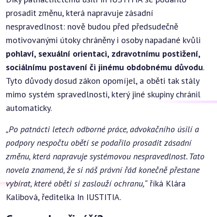
prosadit změnu, která napravuje zásadní
nespravedlnost: nově budou před předsudečně
motivovanými útoky chráněny i osoby napadané kvůli
pohlaví, sexuální orientaci, zdravotnímu postižení,
sociálnímu postavení či jinému obdobnému důvodu
.
Tyto důvody dosud zákon opomíjel, a oběti tak stály
mimo systém spravedlnosti, který jiné skupiny chránil
automaticky.
„Po patnácti letech odborné práce, advokačního úsilí a
podpory nespočtu obětí se podařilo prosadit zásadní
změnu, která napravuje systémovou nespravedlnost. Tato
novela znamená, že si náš právní řád konečně přestane
vybírat, které oběti si zaslouží ochranu,“
říká Klára
Kalibová, ředitelka In IUSTITIA.