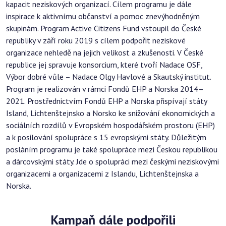
kapacit neziskových organizací. Cílem programu je dále
inspirace k aktivnímu občanství a pomoc znevýhodněným
skupinám. Program Active Citizens Fund vstoupil do České
republiky v září roku 2019 s cílem podpořit neziskové
organizace nehledě na jejich velikost a zkušenosti. V České
republice jej spravuje konsorcium, které tvoří Nadace OSF,
Výbor dobré vůle – Nadace Olgy Havlové a Skautský institut.
Program je realizován v rámci Fondů EHP a Norska 2014–
2021. Prostřednictvím Fondů EHP a Norska přispívají státy
Island, Lichtenštejnsko a Norsko ke snižování ekonomických a
sociálních rozdílů v Evropském hospodářském prostoru (EHP)
a k posilování spolupráce s 15 evropskými státy. Důležitým
posláním programu je také spolupráce mezi Českou republikou
a dárcovskými státy. Jde o spolupráci mezi českými neziskovými
organizacemi a organizacemi z Islandu, Lichtenštejnska a
Norska.
Kampaň dále podpořili